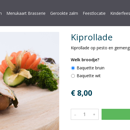
n
Menukaart Brasserie
Gerookte zalm
Feestlocatie
Kinderfees
Kiprollade
Kiprollade op pesto en geme
Welk broodje?
Baquette bruin
Baquette wit
€ 8,00
–
+