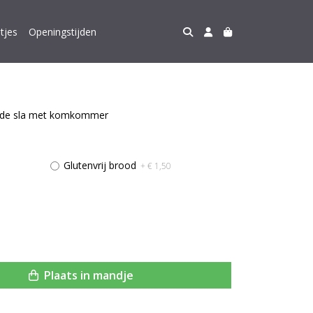
tjes
Openingstijden
ngde sla met komkommer
Glutenvrij brood
+ € 1,50
Plaats in mandje