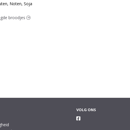
uten, Noten, Soja
legde broodjes
VOLG ONS
gheid