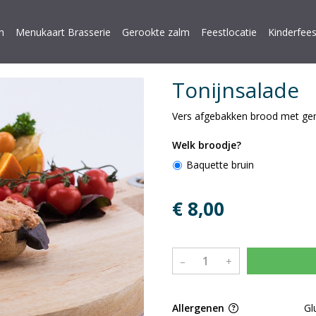
n
Menukaart Brasserie
Gerookte zalm
Feestlocatie
Kinderfees
Tonijnsalade
Vers afgebakken brood met gem
Welk broodje?
Baquette bruin
€ 8,00
–
+
Allergenen
Gl