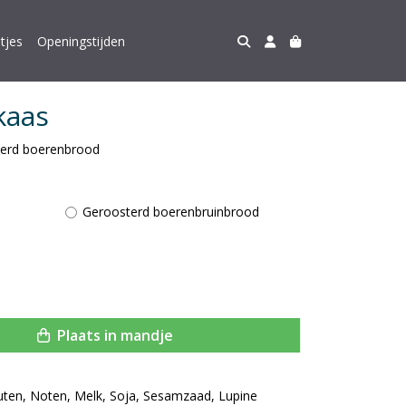
tjes
Openingstijden
kaas
terd boerenbrood
Geroosterd boerenbruinbrood
Plaats in mandje
uten, Noten, Melk, Soja, Sesamzaad, Lupine