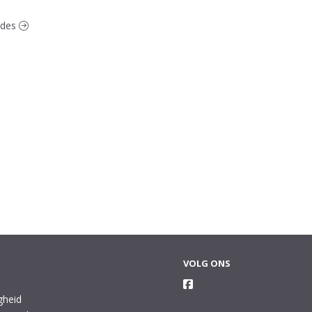
lades
VOLG ONS
gheid