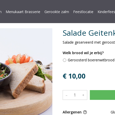
n
Menukaart Brasserie
Gerookte zalm
Feestlocatie
Kinderfees
Salade Geiten
Salade geserveerd met geroos
Welk brood wil je erbij?
Geroosterd boerenwitbrood
€ 10,00
–
+
Allergenen
Gl