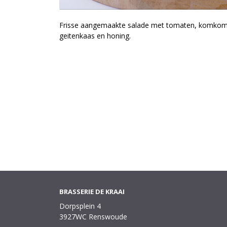
Frisse aangemaakte salade met tomaten, komkomm
geitenkaas en honing.
BRASSERIE DE KRAAI
Dorpsplein 4
3927WC Renswoude