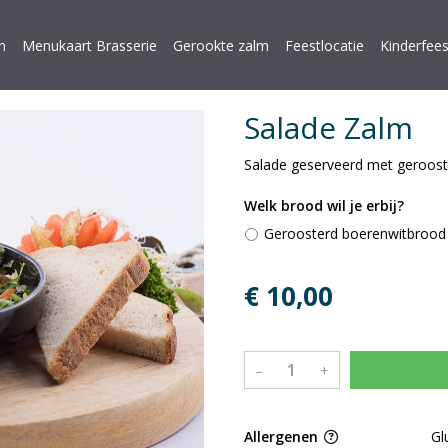
n
Menukaart Brasserie
Gerookte zalm
Feestlocatie
Kinderfees
Salade Zalm
Salade geserveerd met geroos
Welk brood wil je erbij?
Geroosterd boerenwitbrood
€ 10,00
–
+
Allergenen
Gl