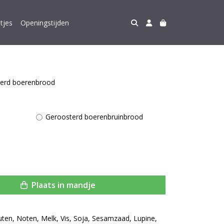
tjes
Openingstijden
terd boerenbrood
Geroosterd boerenbruinbrood
Plaats in mandje
uten, Noten, Melk, Vis, Soja, Sesamzaad, Lupine,