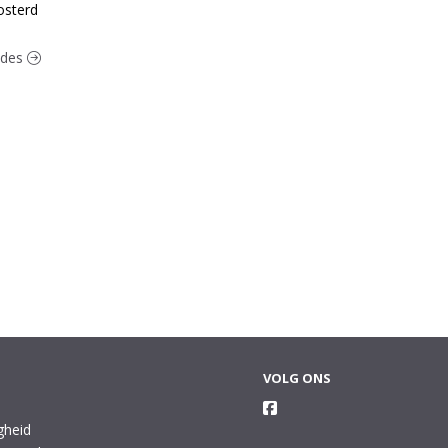
sterd
lades
VOLG ONS
gheid