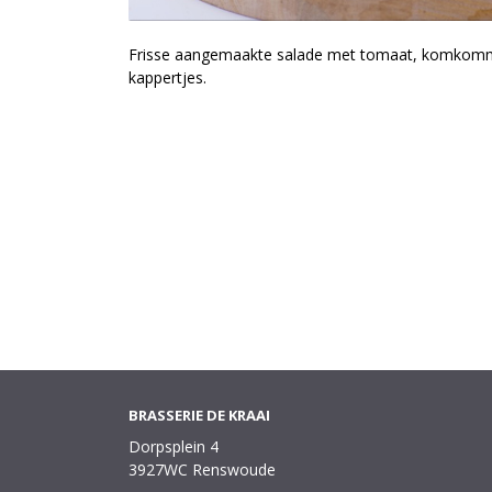
Frisse aangemaakte salade met tomaat, komkomm
kappertjes.
BRASSERIE DE KRAAI
Dorpsplein 4
3927WC Renswoude